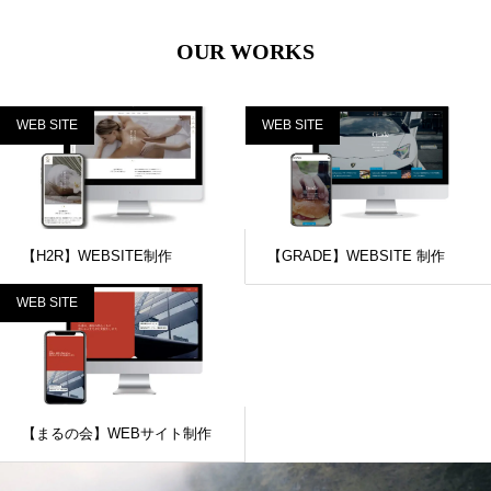
OUR WORKS
WEB SITE
WEB SITE
【H2R】WEBSITE制作
【GRADE】WEBSITE 制作
WEB SITE
【まるの会】WEBサイト制作